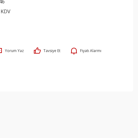
46
+ KDV
Yorum Yaz
Tavsiye Et
Fiyatı Alarmı