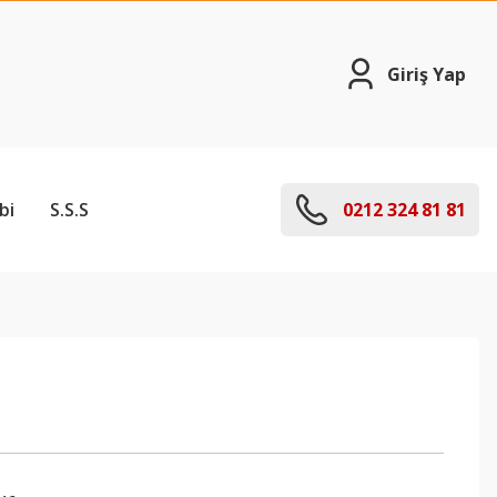
Giriş Yap
bi
S.S.S
0212 324 81 81