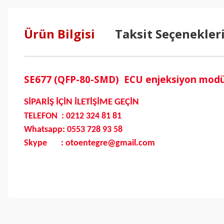
Ürün Bilgisi
Taksit Seçenekler
SE677 (QFP-80-SMD) ECU enjeksiyon modülü
SİPARİŞ İÇİN İLETİŞİME GEÇİN
TELEFON : 0212 324 81 81
Whatsapp: 0553 728 93 58
Skype : otoentegre@gmail.com