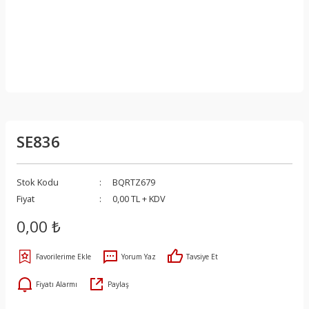
SE836
Stok Kodu
BQRTZ679
Fiyat
0,00 TL + KDV
0,00 ₺
Yorum Yaz
Tavsiye Et
Fiyatı Alarmı
Paylaş