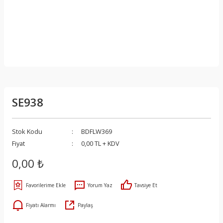
SE938
Stok Kodu
BDFLW369
Fiyat
0,00 TL + KDV
0,00 ₺
Yorum Yaz
Tavsiye Et
Fiyatı Alarmı
Paylaş