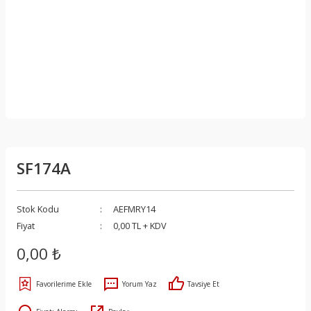
SF174A
Stok Kodu
AEFMRY14
Fiyat
0,00 TL + KDV
0,00 ₺
Yorum Yaz
Tavsiye Et