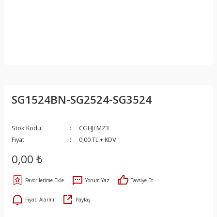
SG1524BN-SG2524-SG3524
Stok Kodu
CGHJLMZ3
Fiyat
0,00 TL + KDV
0,00 ₺
Yorum Yaz
Tavsiye Et
Fiyatı Alarmı
Paylaş