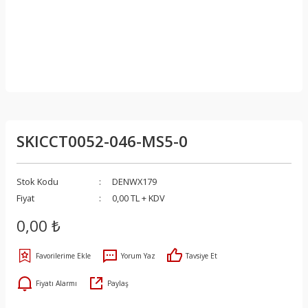
SKICCT0052-046-MS5-0
Stok Kodu
DENWX179
Fiyat
0,00 TL + KDV
0,00 ₺
Yorum Yaz
Tavsiye Et
Fiyatı Alarmı
Paylaş