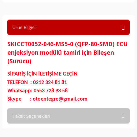
Ürün Bilgisi
SKICCT0052-046-MS5-0 (QFP-80-SMD) ECU
enjeksiyon modülü tamiri için Bileşen
(Sürücü)
SİPARİŞ İÇİN İLETİŞİME GEÇİN
TELEFON : 0212 324 81 81
Whatsapp: 0553 728 93 58
Skype : otoentegre@gmail.com
Taksit Seçenekleri