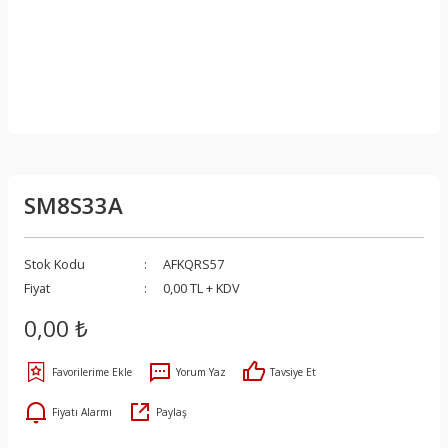
SM8S33A
Stok Kodu
AFKQRS57
Fiyat
0,00 TL + KDV
0,00 ₺
Yorum Yaz
Tavsiye Et
Fiyatı Alarmı
Paylaş