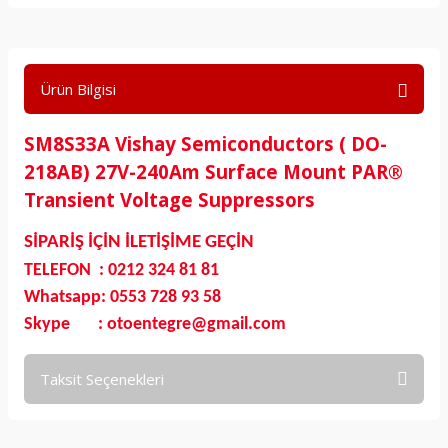
Ürün Bilgisi
SM8S33A Vishay Semiconductors ( DO-
218AB) 27V-240Am Surface Mount PAR®
Transient Voltage Suppressors
SİPARİŞ İÇİN İLETİŞİME GEÇİN
TELEFON : 0212 324 81 81
Whatsapp: 0553 728 93 58
Skype : otoentegre@gmail.com
Taksit Seçenekleri