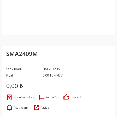
SMA2409M
Stok Kodu
HMSTUZ35
Fiyat
0,00 TL + KDV
0,00 ₺
Yorum Yaz
Tavsiye Et
Fiyatı Alarmı
Paylaş