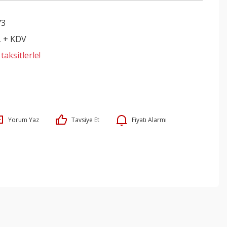
73
L + KDV
aksitlerle!
Yorum Yaz
Tavsiye Et
Fiyatı Alarmı