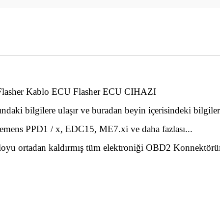
i
asher Kablo ECU Flasher ECU CIHAZI
aki bilgilere ulaşır ve buradan beyin içerisindeki bilgiler
mens PPD1 / x, EDC15, ME7.xi ve daha fazlası...
abloyu ortadan kaldırmış tüm elektroniği OBD2 Konnektör