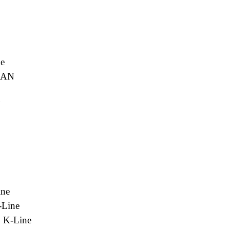
e
 CAN
N
ine
-Line
 K-Line