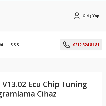
Giriş Yap
bi
S.S.S
0212 324 81 81
V13.02 Ecu Chip Tuning
gramlama Cihaz