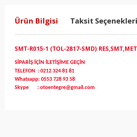
Ürün Bilgisi
Taksit Seçenekler
SMT-R015-1 (TOL-2817-SMD) RES,SMT,ME
SİPARİŞ İÇİN İLETİŞİME GEÇİN
TELEFON : 0212 324 81 81
Whatsapp: 0553 728 93 58
Skype : otoentegre@gmail.com