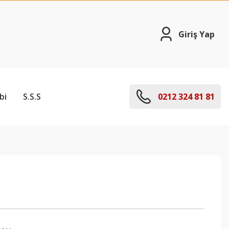
Giriş Yap
bi
S.S.S
0212 324 81 81
1