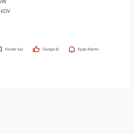
VW
+ KDV
Yorum Yaz
Tavsiye Et
Fiyatı Alarmı