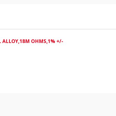
i
L ALLOY,18M OHMS,1% +/-