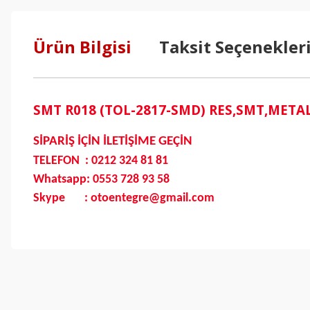
Ürün Bilgisi
Taksit Seçenekler
SMT R018 (TOL-2817-SMD) RES,SMT,META
SİPARİŞ İÇİN İLETİŞİME GEÇİN
TELEFON : 0212 324 81 81
Whatsapp: 0553 728 93 58
Skype : otoentegre@gmail.com