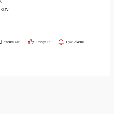
46
+ KDV
Yorum Yaz
Tavsiye Et
Fiyatı Alarmı