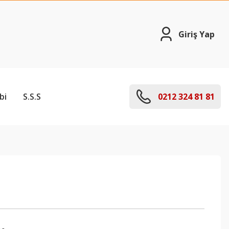
Giriş Yap
bi
S.S.S
0212 324 81 81