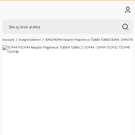
Anasayfa
Entegre Soketleri
SOP44 PSOP44 Adaptör Programcısı TL866A TL886CS SOP44 - DIP44 TSO