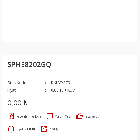
SPHE8202GQ
Stok Kodu
DKLMY379
Fiyat
0,00 TL + KDV
0,00 ₺
Yorum Yaz
Tavsiye Et
Fiyatı Alarmı
Paylaş