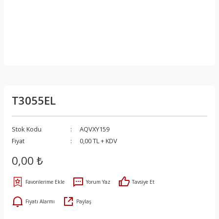
T3055EL
Stok Kodu
AQVXY159
Fiyat
0,00 TL + KDV
0,00 ₺
Yorum Yaz
Tavsiye Et
Fiyatı Alarmı
Paylaş