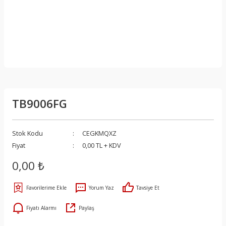
TB9006FG
Stok Kodu
CEGKMQXZ
Fiyat
0,00 TL + KDV
0,00 ₺
Yorum Yaz
Tavsiye Et
Fiyatı Alarmı
Paylaş