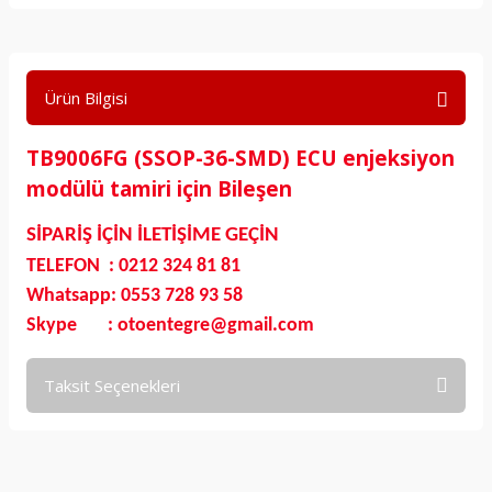
Ürün Bilgisi
TB9006FG (SSOP-36-SMD) ECU enjeksiyon
modülü tamiri için Bileşen
SİPARİŞ İÇİN İLETİŞİME GEÇİN
TELEFON : 0212 324 81 81
Whatsapp: 0553 728 93 58
Skype : otoentegre@gmail.com
Taksit Seçenekleri