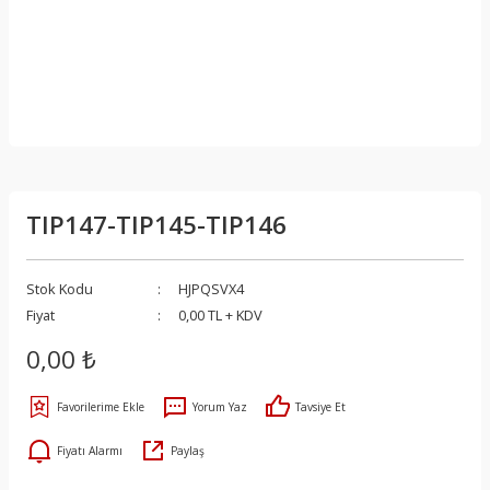
TIP147-TIP145-TIP146
Stok Kodu
HJPQSVX4
Fiyat
0,00 TL + KDV
0,00 ₺
Yorum Yaz
Tavsiye Et
Fiyatı Alarmı
Paylaş