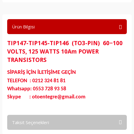
Ürün Bilgisi
TIP147-TIP145-TIP146 (TO3-PIN) 60−100
VOLTS, 125 WATTS 10Am POWER
TRANSISTORS
SİPARİŞ İÇİN İLETİŞİME GEÇİN
TELEFON : 0212 324 81 81
Whatsapp: 0553 728 93 58
Skype : otoentegre@gmail.com
Taksit Seçenekleri