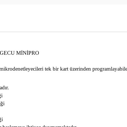
i
XGECU MİNİPRO
 mikrodenetleyecileri tek bir kart üzerinden programlayabile
adır.
ği
iği
ği