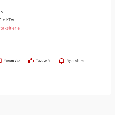
65
D + KDV
aksitlerle!
Yorum Yaz
Tavsiye Et
Fiyatı Alarmı