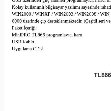
USB üzerinden güç alabilen programlayıcı, harici b
Kolay kullanımlı bilgisayar yazılımı sayesinde rahatlı
WIN2000 / WINXP / WIN2003 / WIN2008 / WIN_VI
6000 üzerinde çip desteklenmektedir. (Çeşitli s
Paket İçeriği:
MiniPRO TL866 programlayıcı kartı
USB Kablo
Uygulama CD'si
TL866