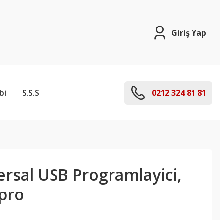
Giriş Yap
bi
S.S.S
0212 324 81 81
ersal USB Programlayici,
pro