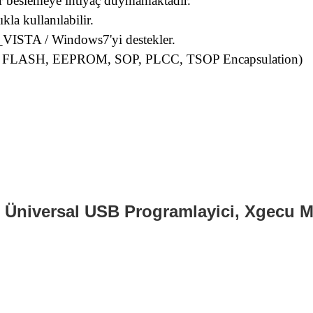
ir beslemeye ihtiyaç duymamaktadır.
kla kullanılabilir.
STA / Windows7'yi destekler.
eri ve FLASH, EEPROM, SOP, PLCC, TSOP Encapsulation)
 Üniversal USB Programlayici, Xgecu M