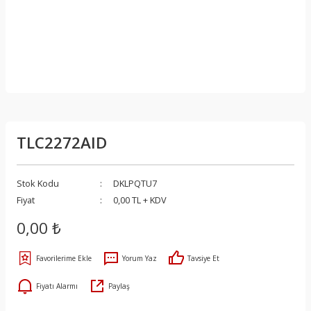
TLC2272AID
Stok Kodu
DKLPQTU7
Fiyat
0,00 TL + KDV
0,00 ₺
Yorum Yaz
Tavsiye Et
Fiyatı Alarmı
Paylaş