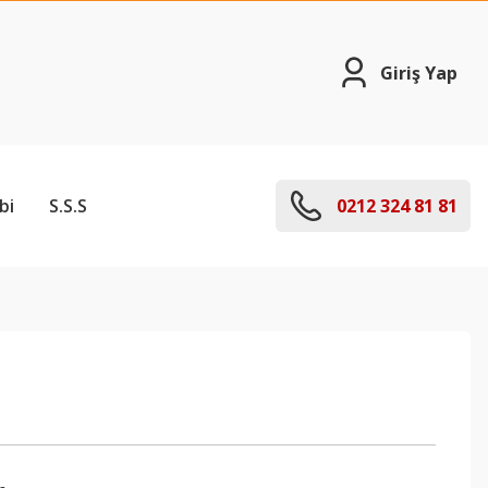
Giriş Yap
bi
S.S.S
0212 324 81 81