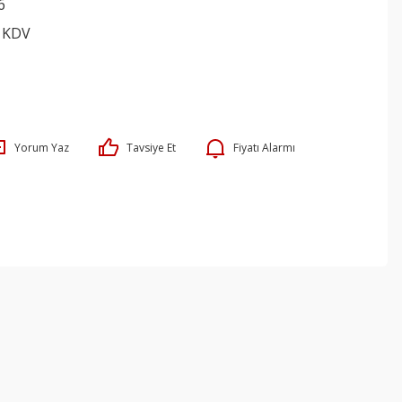
6
+ KDV
Yorum Yaz
Tavsiye Et
Fiyatı Alarmı