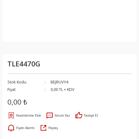
TLE4470G
Stok Kodu
BEJRUVY4
Fiyat
0,00 TL + KDV
0,00 ₺
Yorum Yaz
Tavsiye Et
Fiyatı Alarmı
Paylaş