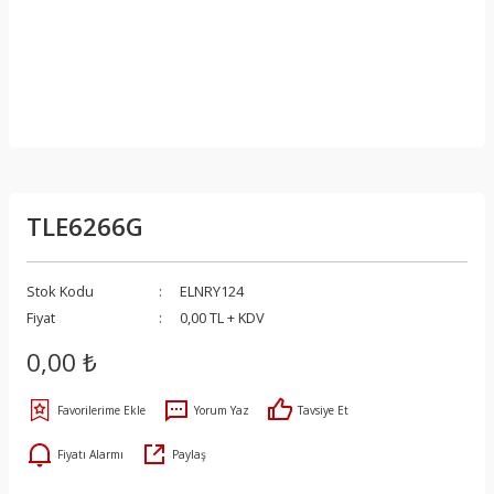
TLE6266G
Stok Kodu
ELNRY124
Fiyat
0,00 TL + KDV
0,00 ₺
Yorum Yaz
Tavsiye Et
Fiyatı Alarmı
Paylaş