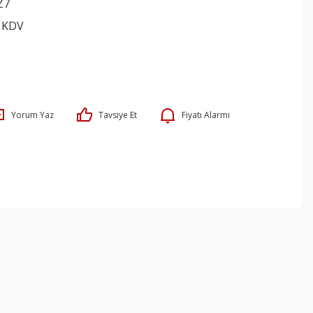
Z7
+ KDV
Yorum Yaz
Tavsiye Et
Fiyatı Alarmı