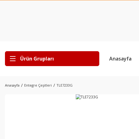
Ürün Grupları
Anasayfa
Anasayfa
Entegre Çeşitleri
TLE7233G