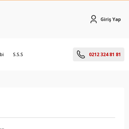
Giriş Yap
bi
S.S.S
0212 324 81 81