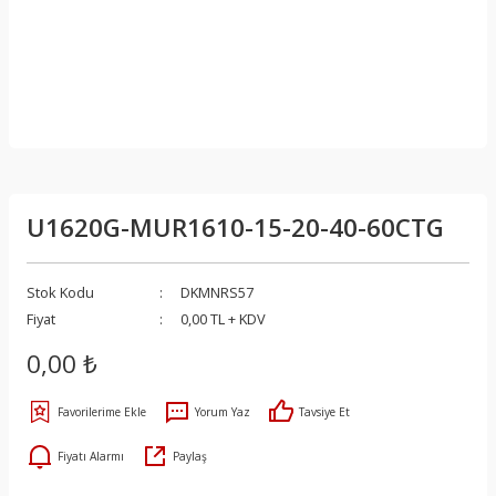
U1620G-MUR1610-15-20-40-60CTG
Stok Kodu
DKMNRS57
Fiyat
0,00 TL + KDV
0,00 ₺
Yorum Yaz
Tavsiye Et
Fiyatı Alarmı
Paylaş