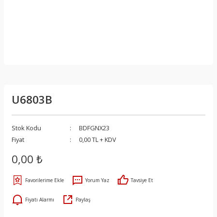
U6803B
Stok Kodu
BDFGNX23
Fiyat
0,00 TL + KDV
0,00 ₺
Yorum Yaz
Tavsiye Et
Fiyatı Alarmı
Paylaş