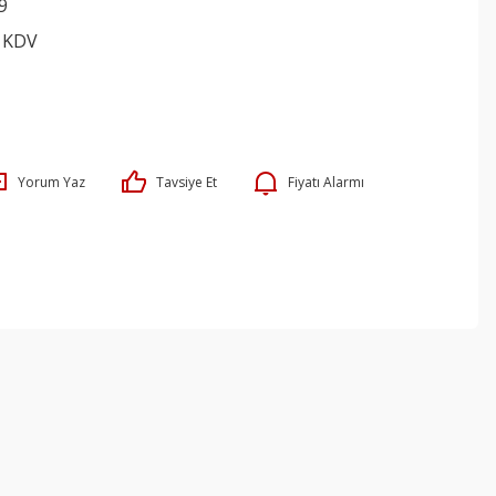
9
+ KDV
Yorum Yaz
Tavsiye Et
Fiyatı Alarmı