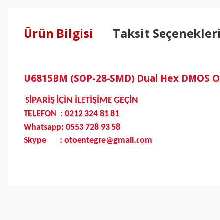
Ürün Bilgisi
Taksit Seçenekler
U6815BM (SOP-28-SMD) Dual Hex DMOS Outp
SİPARİŞ İÇİN İLETİŞİME GEÇİN
TELEFON : 0212 324 81 81
Whatsapp: 0553 728 93 58
Skype : otoentegre@gmail.com