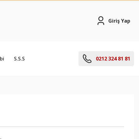
Giriş Yap
bi
S.S.S
0212 324 81 81