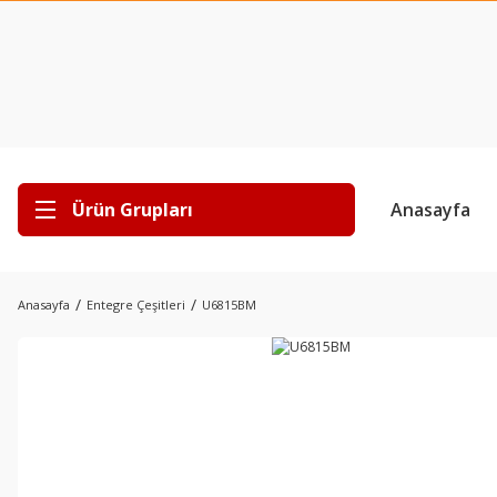
Ürün Grupları
Anasayfa
Anasayfa
Entegre Çeşitleri
U6815BM