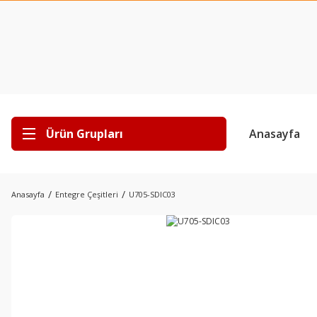
Ürün Grupları
Anasayfa
Anasayfa
Entegre Çeşitleri
U705-SDIC03