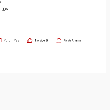
5
+ KDV
Yorum Yaz
Tavsiye Et
Fiyatı Alarmı