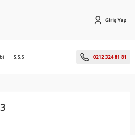
Giriş Yap
bi
S.S.S
0212 324 81 81
03