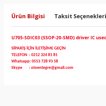
Ürün Bilgisi
Taksit Seçenekler
U705-SDIC03 (SSOP-20-SMD) driver IC use
SİPARİŞ İÇİN İLETİŞİME GEÇİN
TELEFON : 0212 324 81 81
Whatsapp: 0553 728 93 58
Skype : otoentegre@gmail.com