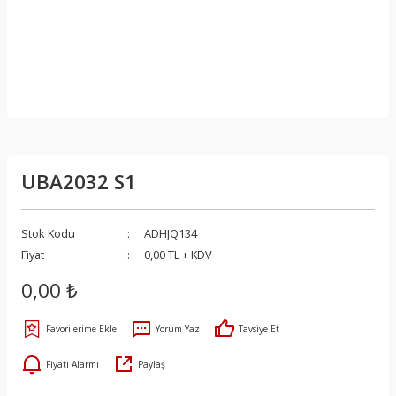
UBA2032 S1
Stok Kodu
ADHJQ134
Fiyat
0,00 TL + KDV
0,00 ₺
Yorum Yaz
Tavsiye Et
Fiyatı Alarmı
Paylaş