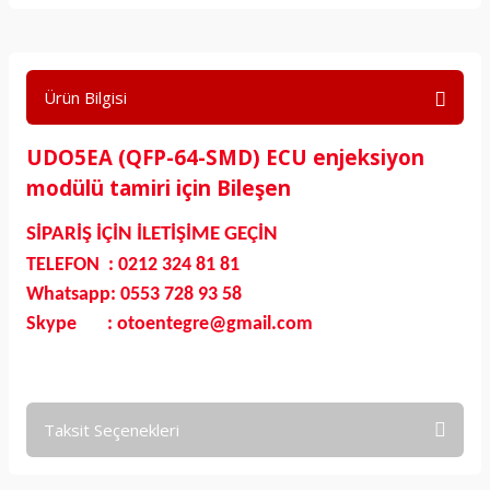
Ürün Bilgisi
UDO5EA (QFP-64-SMD) ECU enjeksiyon
modülü tamiri için Bileşen
SİPARİŞ İÇİN İLETİŞİME GEÇİN
TELEFON : 0212 324 81 81
Whatsapp: 0553 728 93 58
Skype : otoentegre@gmail.com
Taksit Seçenekleri