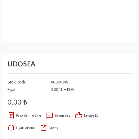
UDO5EA
Stok Kodu
ACDJKLNV
Fiyat
0,00 TL + KDV
0,00 ₺
Yorum Yaz
Tavsiye Et
Fiyatı Alarmı
Paylaş