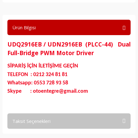
Ürün Bilgisi
UDQ2916EB / UDN2916EB (PLCC-44) Dual
Full-Bridge PWM Motor Driver
SİPARİŞ İÇİN İLETİŞİME GEÇİN
TELEFON : 0212 324 81 81
Whatsapp: 0553 728 93 58
Skype : otoentegre@gmail.com
Taksit Seçenekleri