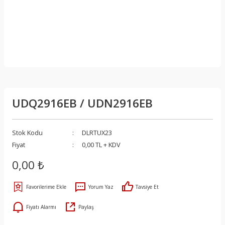
UDQ2916EB / UDN2916EB
Stok Kodu
DLRTUX23
Fiyat
0,00 TL + KDV
0,00 ₺
Yorum Yaz
Tavsiye Et
Fiyatı Alarmı
Paylaş