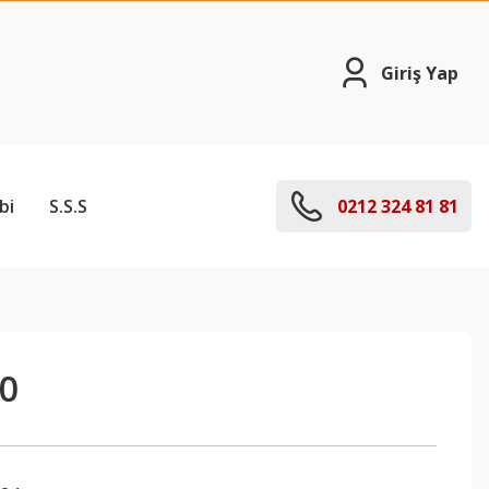
Giriş Yap
bi
S.S.S
0212 324 81 81
0