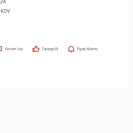
24
+ KDV
Yorum Yaz
Tavsiye Et
Fiyatı Alarmı