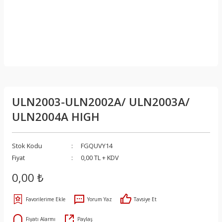
ULN2003-ULN2002A/ ULN2003A/
ULN2004A HIGH
Stok Kodu
FGQUVY14
Fiyat
0,00 TL + KDV
0,00 ₺
Yorum Yaz
Tavsiye Et
Fiyatı Alarmı
Paylaş