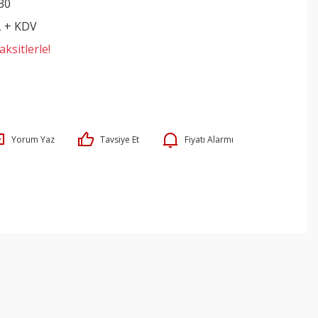
30
L + KDV
ksitlerle!
Yorum Yaz
Tavsiye Et
Fiyatı Alarmı