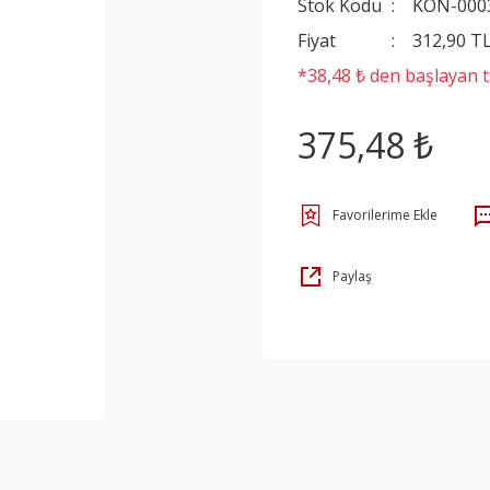
Stok Kodu
KON-000
Fiyat
312,90 T
*38,48 ₺ den başlayan ta
375,48 ₺
Paylaş