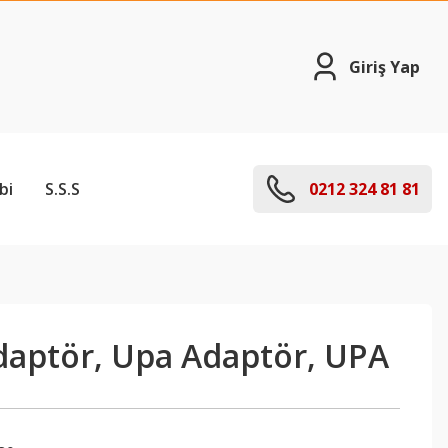
Giriş Yap
bi
S.S.S
0212 324 81 81
aptör, Upa Adaptör, UPA