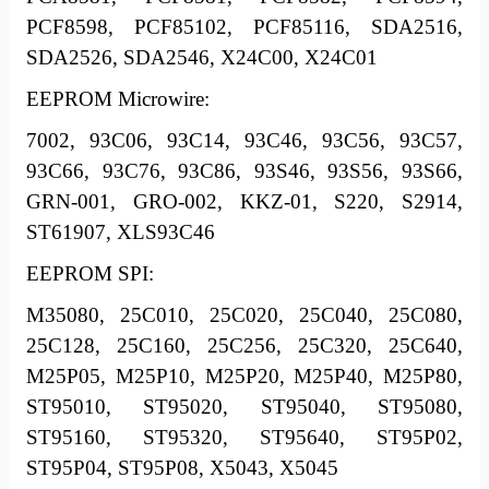
PCF8598, PCF85102, PCF85116, SDA2516,
SDA2526, SDA2546, X24C00, X24C01
EEPROM Microwire:
7002, 93C06, 93C14, 93C46, 93C56, 93C57,
93C66, 93C76, 93C86, 93S46, 93S56, 93S66,
GRN-001, GRO-002, KKZ-01, S220, S2914,
ST61907, XLS93C46
EEPROM SPI:
M35080, 25C010, 25C020, 25C040, 25C080,
25C128, 25C160, 25C256, 25C320, 25C640,
M25P05, M25P10, M25P20, M25P40, M25P80,
ST95010, ST95020, ST95040, ST95080,
ST95160, ST95320, ST95640, ST95P02,
ST95P04, ST95P08, X5043, X5045