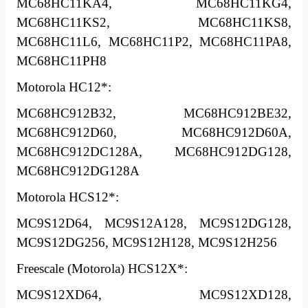
MC68HC11KA4, MC68HC11KG4,
MC68HC11KS2, MC68HC11KS8,
MC68HC11L6, MC68HC11P2, MC68HC11PA8,
MC68HC11PH8
Motorola HC12*:
MC68HC912B32, MC68HC912BE32,
MC68HC912D60, MC68HC912D60A,
MC68HC912DC128A, MC68HC912DG128,
MC68HC912DG128A
Motorola HCS12*:
MC9S12D64, MC9S12A128, MC9S12DG128,
MC9S12DG256, MC9S12H128, MC9S12H256
Freescale (Motorola) HCS12X*:
MC9S12XD64, MC9S12XD128,