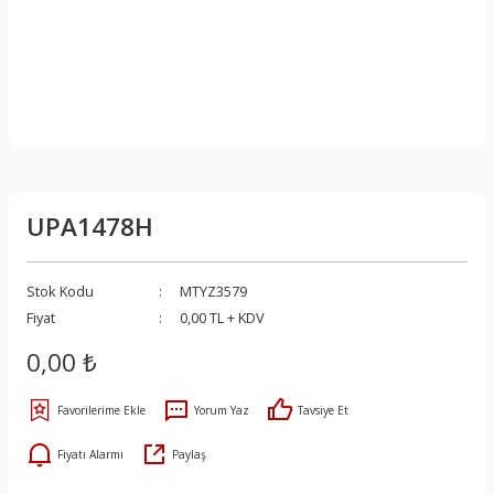
UPA1478H
Stok Kodu
MTYZ3579
Fiyat
0,00 TL + KDV
0,00 ₺
Yorum Yaz
Tavsiye Et
Fiyatı Alarmı
Paylaş