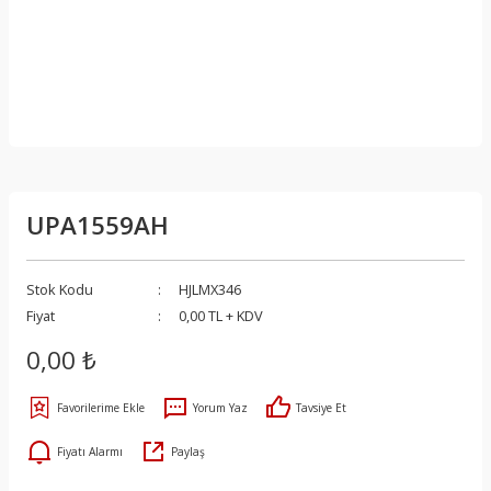
UPA1559AH
Stok Kodu
HJLMX346
Fiyat
0,00 TL + KDV
0,00 ₺
Yorum Yaz
Tavsiye Et
Fiyatı Alarmı
Paylaş