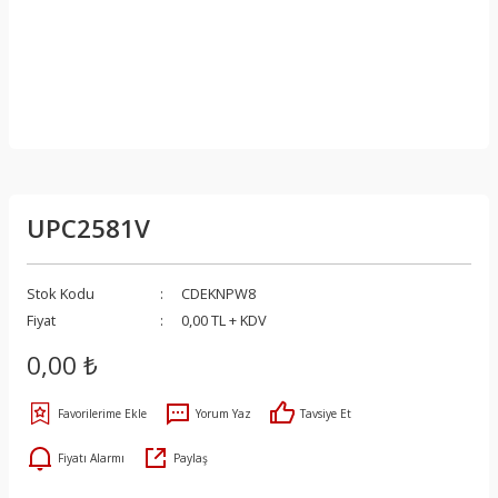
UPC2581V
Stok Kodu
CDEKNPW8
Fiyat
0,00 TL + KDV
0,00 ₺
Yorum Yaz
Tavsiye Et
Fiyatı Alarmı
Paylaş