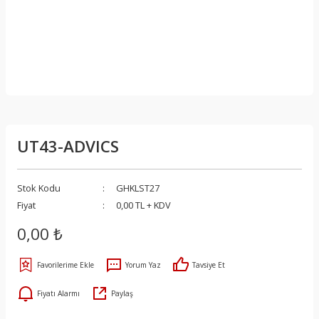
UT43-ADVICS
Stok Kodu
GHKLST27
Fiyat
0,00 TL + KDV
0,00 ₺
Yorum Yaz
Tavsiye Et
Fiyatı Alarmı
Paylaş