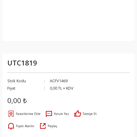
UTC1819
Stok Kodu
ACFV1469
Fiyat
0,00 TL + KDV
0,00 ₺
Yorum Yaz
Tavsiye Et
Fiyatı Alarmı
Paylaş