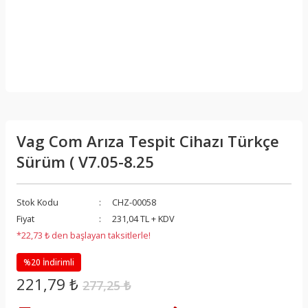
Vag Com Arıza Tespit Cihazı Türkçe
Sürüm ( V7.05-8.25
Stok Kodu
CHZ-00058
Fiyat
231,04 TL + KDV
*22,73 ₺ den başlayan taksitlerle!
%20 İndirimli
221,79 ₺
277,25 ₺