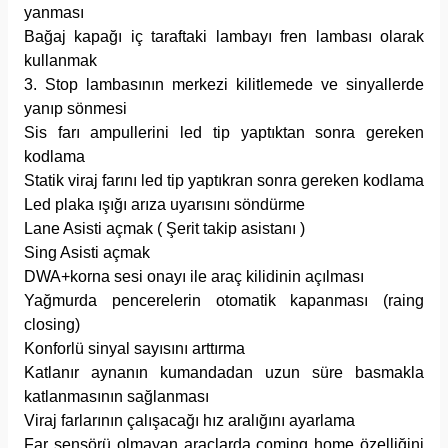
yanması
Bağaj kapağı iç taraftaki lambayı fren lambası olarak
kullanmak
3. Stop lambasının merkezi kilitlemede ve sinyallerde
yanıp sönmesi
Sis farı ampullerini led tip yaptıktan sonra gereken
kodlama
Statik viraj farını led tip yaptıkran sonra gereken kodlama
Led plaka ışığı arıza uyarısını söndürme
Lane Asisti açmak ( Şerit takip asistanı )
Sing Asisti açmak
DWA+korna sesi onayı ile araç kilidinin açılması
Yağmurda pencerelerin otomatik kapanması (raing
closing)
Konforlü sinyal sayısını arttırma
Katlanır aynanın kumandadan uzun süre basmakla
katlanmasının sağlanması
Viraj farlarının çalışacağı hız aralığını ayarlama
Far sensörü olmayan araçlarda coming home özelliğini