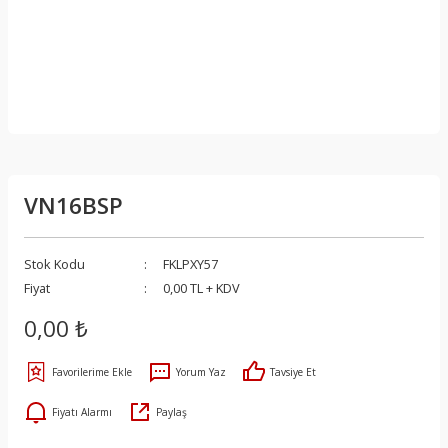
VN16BSP
Stok Kodu
FKLPXY57
Fiyat
0,00 TL + KDV
0,00 ₺
Yorum Yaz
Tavsiye Et
Fiyatı Alarmı
Paylaş