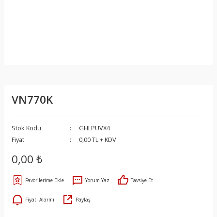
VN770K
Stok Kodu
GHLPUVX4
Fiyat
0,00 TL + KDV
0,00 ₺
Yorum Yaz
Tavsiye Et
Fiyatı Alarmı
Paylaş