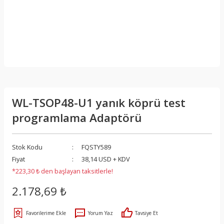
WL-TSOP48-U1 yanık köprü test
programlama Adaptörü
Stok Kodu
FQSTY589
Fiyat
38,14 USD + KDV
*223,30 ₺ den başlayan taksitlerle!
2.178,69 ₺
Yorum Yaz
Tavsiye Et