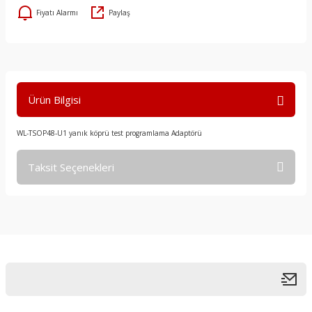
Fiyatı Alarmı
Paylaş
Ürün Bilgisi
WL-TSOP48-U1 yanık köprü test programlama Adaptörü
Taksit Seçenekleri