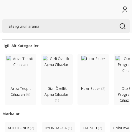
İlgili Alt Kategoriler
Arıza Tespit
Gizli Özellik
Hazır Setler
(2)
Oto B
Cihazları
(6)
Açma Cihazları
Progra
(1)
Cihazla
Markalar
AUTOTUNER
(2)
HYUNDAI-KIA
(1)
LAUNCH
(2)
ÜNİVERSAL