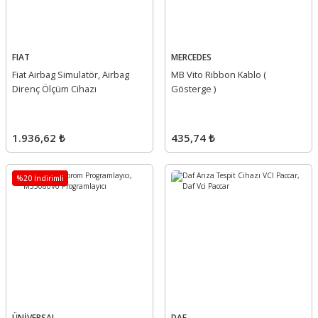
FIAT
MERCEDES
Fiat Airbag Simulatör, Airbag
MB Vito Ribbon Kablo (
Direnç Ölçüm Cihazı
Gösterge )
1.936,62 ₺
435,74 ₺
%20 İndirimli
ÜNİVERSAL
DAF