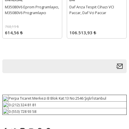
M35080V6 Eprom Programlayıcı,
Daf Arıza Tespit Cihazı VCI
M35080V6 Programlayıcı
Paccar, Daf Vci Paccar
768,19 ₺
614,56 ₺
106.513,93 ₺
Perpa Ticaret Merkezi B Blok Kat:13 No:2546 Şişli/İstanbul
0 (212) 324 81 81
0 (553) 728 93 58