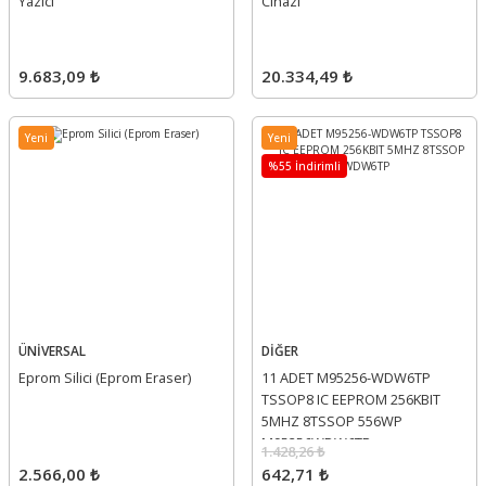
Yazıcı
Cihazı
9.683,09 ₺
20.334,49 ₺
Yeni
Yeni
%55 İndirimli
ÜNİVERSAL
DİĞER
Eprom Silici (Eprom Eraser)
11 ADET M95256-WDW6TP
TSSOP8 IC EEPROM 256KBIT
5MHZ 8TSSOP 556WP
M95256WDW6TP
1.428,26 ₺
2.566,00 ₺
642,71 ₺