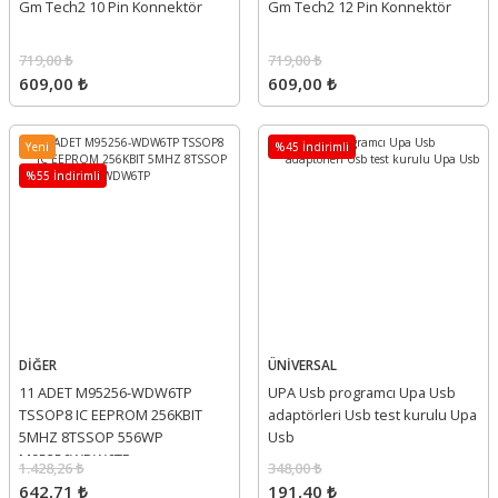
Gm Tech2 10 Pin Konnektör
Gm Tech2 12 Pin Konnektör
719,00 ₺
719,00 ₺
609,00 ₺
609,00 ₺
Yeni
%45 İndirimli
%55 İndirimli
DİĞER
ÜNİVERSAL
11 ADET M95256-WDW6TP
UPA Usb programcı Upa Usb
TSSOP8 IC EEPROM 256KBIT
adaptörleri Usb test kurulu Upa
5MHZ 8TSSOP 556WP
Usb
M95256WDW6TP
1.428,26 ₺
348,00 ₺
642,71 ₺
191,40 ₺