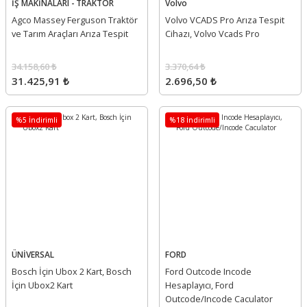
İŞ MAKİNALARI - TRAKTÖR
Volvo
Agco Massey Ferguson Traktör
Volvo VCADS Pro Arıza Tespit
ve Tarım Araçları Arıza Tespit
Cihazı, Volvo Vcads Pro
34.158,60 ₺
3.370,64 ₺
31.425,91 ₺
2.696,50 ₺
%5 İndirimli
%18 İndirimli
ÜNİVERSAL
FORD
Bosch İçin Ubox 2 Kart, Bosch
Ford Outcode Incode
İçin Ubox2 Kart
Hesaplayıcı, Ford
Outcode/Incode Caculator