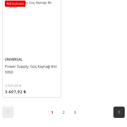
%8 İndirimli
ÜNİVERSAL
Power Supply, Güç Kaynağı Bst
305D
3.921,65 ₺
3.607,92 ₺
1
2
3