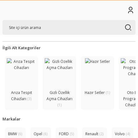
İlgili Alt Kategoriler
Arıza Tespit
Gizli Özellik
Hazır Setler
(1)
Oto B
Cihazları
(3)
Açma Cihazları
Progra
(1)
Cihazla
Markalar
BMW
(6)
Opel
(6)
FORD
(5)
Renault
(2)
Volvo
(4)