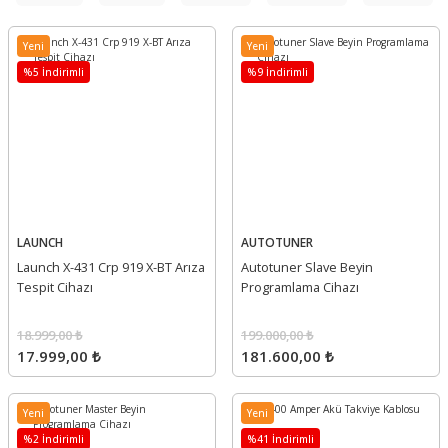
Yeni
Yeni
%5 İndirimli
%9 İndirimli
LAUNCH
AUTOTUNER
Launch X-431 Crp 919 X-BT Arıza
Autotuner Slave Beyin
Tespit Cihazı
Programlama Cihazı
18.999,00 ₺
199.000,00 ₺
17.999,00 ₺
181.600,00 ₺
Yeni
Yeni
%2 İndirimli
%41 İndirimli