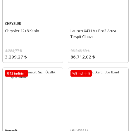
CHRYSLER
Chrysler 12+8 Kablo
Launch X431 V+ Pro3 Arıza
Tespit Cihazı
4.284,77 ₺
96.346,69 ₺
3.299,27 ₺
86.712,02 ₺
%12 İndirimli
%8 İndirimli
Renault
ÜNİVERSAL