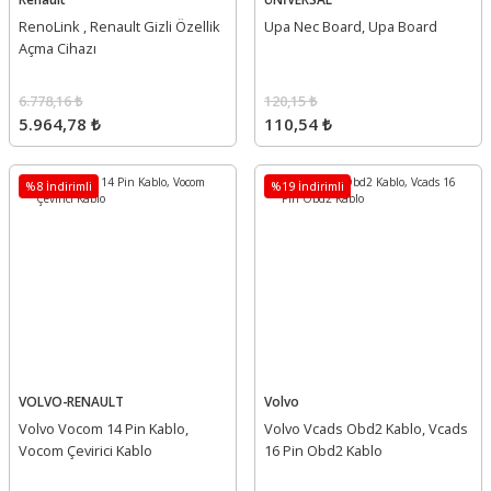
RenoLink , Renault Gizli Özellik
Upa Nec Board, Upa Board
Açma Cihazı
6.778,16 ₺
120,15 ₺
5.964,78 ₺
110,54 ₺
%8 İndirimli
%19 İndirimli
VOLVO-RENAULT
Volvo
Volvo Vocom 14 Pin Kablo,
Volvo Vcads Obd2 Kablo, Vcads
Vocom Çevirici Kablo
16 Pin Obd2 Kablo