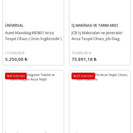
ÜNİVERSAL
İŞ MAKİNASI VE TARIM ARICI
Autel Maxidiag MD801 Arıza
JCB İş Makinaları ve Jeneratör
Tespit Cihazı ( Ürün İngilizcedir )
Arıza Tespit Cihazı, Jcb Diag
11.500,00 ₺
79.885,45 ₺
5.250,00 ₺
75.891,18 ₺
%8 İndirimli
%20 İndirimli